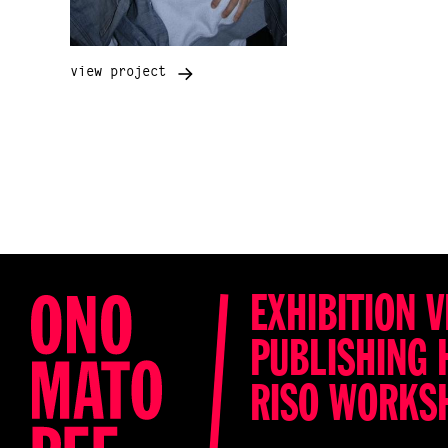
view project
EXHIBITION V
PUBLISHING 
RISO WORKS