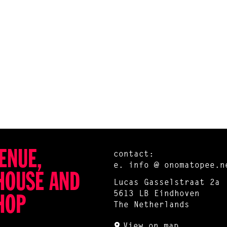
ENUE,
contact:
e.
info @ onomatopee.n
HOUSE AND
Lucas Gasselstraat 2a
5613 LB Eindhoven
HOP
The Netherlands
View on map