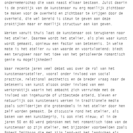
ondernemerschap die vaak naast elkaar bestaan. Juist daarin
is de praktijk van de kunstenaar nu erg moeilijk zichtbaar
te maken voor de overheid en zichtbaar te krijgen door de
overheid, die wel bereid is steun te geven aan deze
praktijken maar er moeilijk structuur aan kan geven.
Werken vanuit thuis laat de kunstenaar ook terugkeren naar
het atelier. Daarmee wordt het atelier, als plek waar kunst
wordt gemaakt, opnieuw een factor van betekenis. In welke
mate is het atelier
nu
van waarde en voortvloeiend: biedt
een terugkeer naar het idee van het geïsoleerde romantisch
genie nu mogelijkheden?
Waar recente jaren veel debat was over de rol van het
kunstenaarsatelier, vooral onder invloed van social
practice, relational aesthetics en de breder vraag naar de
betekenis van kunst alsook onder invloed van een
werkpraktijk waarin het ambacht zich verruimde met de
invloed van ingehuurde of uitbestede arbeid, bleven er
natuurlijk ook kunstenaars werken in traditionele media
zoals schilderijen die grotendeels in het atelier door hen
zelf worden gemaakt. De discussie rond het atelier, als
baken van een kunstbegrip, is ook niet nieuw; al in de
jaren 50 en 60 werd gebroken met het romantisch idee van de
kunstenaar op zijn atelier, met bijzonder voorbeelden zoals
Robert Smithson die met zijn land-art het landschap als