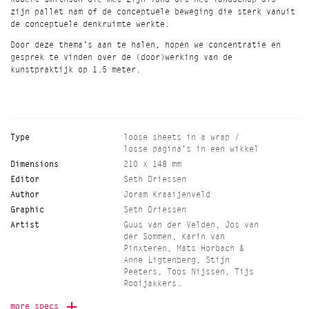
zijn pallet nam of de conceptuele beweging die sterk vanuit
de conceptuele denkruimte werkte.
Door deze thema’s aan te halen, hopen we concentratie en
gesprek te vinden over de (door)werking van de
kunstpraktijk op 1.5 meter.
Type
loose sheets in a wrap /
losse pagina's in een wikkel
Dimensions
210 x 148 mm
Editor
Seth Driessen
Author
Joram Kraaijenveld
Graphic
Seth Driessen
Artist
Guus van der Velden, Jos van
der Sommen, Karin van
Pinxteren, Mats Horbach &
Anne Ligtenberg, Stijn
Peeters, Toos Nijssen, Tijs
Rooijakkers.
Language
Dutch
more specs