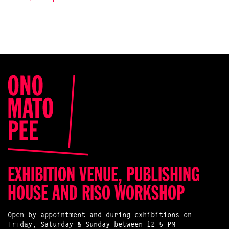
Release date
20200608
Binding
loose sheets in a wrap /
losse pagina's in een wikkel
Edition
150
Printer
Onomatopee's riso en
laserprinter
Font
Minion Pro, Helvetica Neue
Image specs
7 full color, 7 zwart-wit
Editorial assistant
Freek Lomme en Wibke
Bramesfeld
Made possible by
Cultuur Eindhoven, Mondriaan
Fonds, Provincie Noord-
Brabant en Sint Lukas
Eindhoven
EXHIBITION VENUE, PUBLISHING
HOUSE AND RISO WORKSHOP
Open by appointment and during exhibitions on
Friday, Saturday & Sunday between 12-5 PM